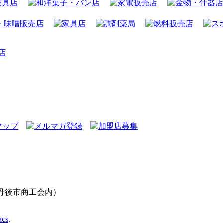
（京丹後市商工会内）
acs
.