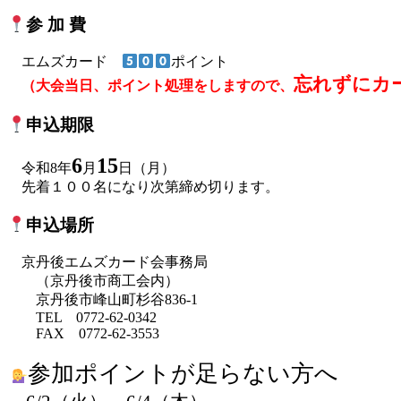
参 加 費
エムズカード
ポイント
忘れずにカ
（大会当日、ポイント処理をしますので、
申込期限
6
15
令和8年
月
日（月）
先着１００名になり次第締め切ります。
申込場所
京丹後エムズカード会事務局
（京丹後市商工会内）
京丹後市峰山町杉谷836-1
TEL 0772-62-0342
FAX 0772-62-3553
参加ポイントが足らない方へ