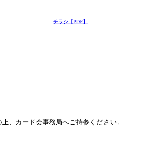
チラシ【PDF】
の上、
カード会事務局へご持参ください。