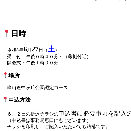
日時
6
27
土
令和8年
月
日（
）
受 付：午後０時４０分～（藤棚付近）
開会式：午後１時００分～
場所
峰山途中ヶ丘公園認定コース
申込方法
申込書に必要事項を記入
６月２日の折込チラシの
（申込書は事務局窓口にもございます）
チラシを印刷し、ご記入いただいても結構です。